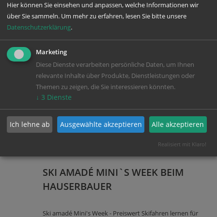
Hier können Sie einsehen und anpassen, welche Informationen wir
über Sie sammeln.
Um mehr zu erfahren, lesen Sie bitte unsere
Datenschutzerklärung
.
ab € 1225,--
16.12.2026 bis
Marketing
pro Person
23.12.2026
Diese Dienste verarbeiten persönliche Daten, um Ihnen
relevante Inhalte über Produkte, Dienstleistungen oder
Themen zu zeigen, die Sie interessieren könnten.
↓
3
Dienste
Ich lehne ab
Ausgewählte akzeptieren
Alle akzeptieren
Realisiert mit Klaro!
SKI AMADÉ MINI`S WEEK BEIM
HAUSERBAUER
Ski amadé Mini's Week - Preiswert Skifahren lernen für