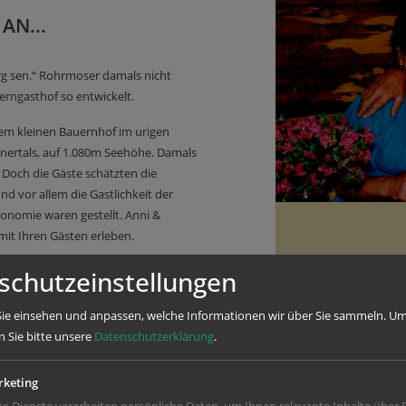
AN...
org sen.“ Rohrmoser damals nicht
erngasthof so entwickelt.
nem kleinen Bauernhof im urigen
inertals, auf 1.080m Seehöhe. Damals
Doch die Gäste schätzten die
und vor allem die Gastlichkeit der
ronomie waren gestellt. Anni &
mit Ihren Gästen erleben.
schutzeinstellungen
ie einsehen und anpassen, welche Informationen wir über Sie sammeln.
Um
n Sie bitte unsere
Datenschutzerklärung
.
keting