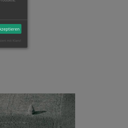
Produkte,
akzeptieren
siert mit Klaro!