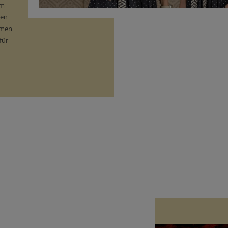
am
hen
mmen
für