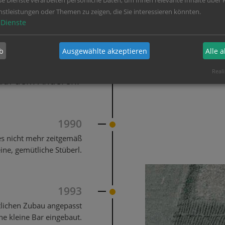
se Dienste verarbeiten persönliche Daten, um Ihnen relevante Inhalte über 
nstleistungen oder Themen zu zeigen, die Sie interessieren könnten.
Dienste
re später...
b
Ausgewählte akzeptieren
Alle 
g jun." das Ruder
Reali
 auf dem Anderen:
1990
es nicht mehr zeitgemäß
ine, gemütliche Stüberl.
1993
tlichen Zubau angepasst
e kleine Bar eingebaut.