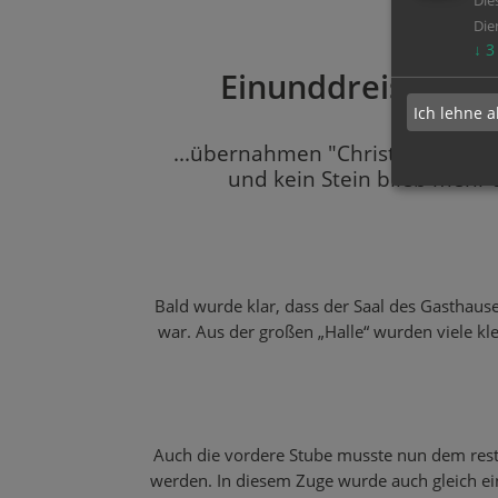
Die
Die
↓
3
Einunddreissig Jah
Ich lehne a
...übernahmen "Christine & Geor
und kein Stein blieb mehr
Bald wurde klar, dass der Saal des Gasthaus
war. Aus der großen „Halle“ wurden viele kle
Auch die vordere Stube musste nun dem res
werden. In diesem Zuge wurde auch gleich ein