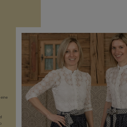
 eine
nd
o