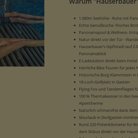
Warum "Hauserbauer"
1.080m Seehöhe - Ruhe mit Pan
Echte Genußküche- frisches Bro
Panoramapool & Wellness- Entsp
Natur direkt vor der Tür - Wand
Hauserbauer’s Gipflstadl (auf 
Panoramablick
E-Ladestation direkt beim Hotel
Herrliche Bike-Touren für jedes 
Historische Burg Klammstein in 
18-Loch-Golfplatz in Gastein
Flying Fox und Tandemfliegen 
100 % Thermalwasser in den be
Alpentherme
Natürlich schmerzfrei dank dem 
Skiurlaub in Dorfgastein inmitt
Rund 220 Pistenkilometer für W
dem Skibus direkt vor der Haust