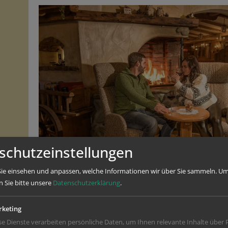
schutzeinstellungen
mit
rl
,
ie einsehen und anpassen, welche Informationen wir über Sie sammeln.
Um
ren.
n Sie bitte unsere
Datenschutzerklärung
.
n auf
te
keting
se Dienste verarbeiten persönliche Daten, um Ihnen relevante Inhalte über 