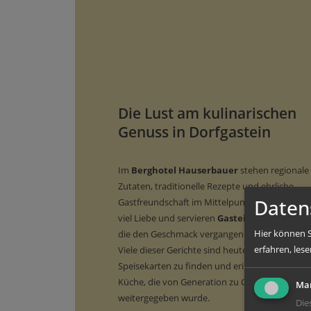
Die Lust am kulinarischen
Genuss in Dorfgastein
Im
Berghotel Hauserbauer
stehen regionale
Zutaten, traditionelle Rezepte und ehrliche
Daten
Gastfreundschaft im Mittelpunkt. Wir kochen 
viel Liebe und servieren
Gasteiner Schmanke
Hier können S
die den Geschmack vergangener Zeiten bewah
erfahren, lese
Viele dieser Gerichte sind heute nur noch selte
Speisekarten zu finden und erinnern an die gu
Küche, die von Generation zu Generation
Mar
weitergegeben wurde.
Die