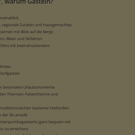
, warum Gastein?
oramablick
t, regionale Zutaten und Hausgemachtes
annen mit Blick auf die Berge
ern, Biken und Skifahren
2.033m) mit beeindruckendem
Niveau
Dorfgastein
für besondere Urlaubsmomente
iden Thermen: Felsentherme und
traditionsreichen Gasteiner Heilstollen
en der Ski amadé
intersportbegeisterte (ganz bequem mit
ür zu erreichen)