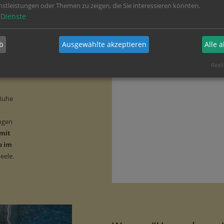
nstleistungen oder Themen zu zeigen, die Sie interessieren könnten.
Dienste
rem
b
Ausgewählte akzeptieren
Alle 
nd
Reali
 der
 Ruhe
ngen
 mit
b im
eele.