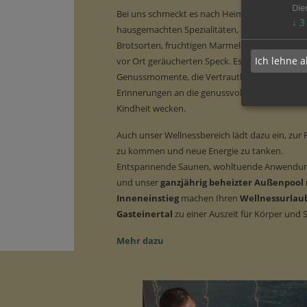
Die
Bei uns schmeckt es nach Heimat – mit
↓
3
hausgemachten Spezialitäten, selbst kreierten
Brotsorten, fruchtigen Marmeladen und unse
Ich lehne a
vor Ort geräucherten Speck. Es sind
Genussmomente, die Vertrautheit schenken u
Erinnerungen an die genussvollen Augenblicke
Kindheit wecken.
Auch unser Wellnessbereich lädt dazu ein, zur
zu kommen und neue Energie zu tanken.
Entspannende Saunen, wohltuende Anwendu
und unser
ganzjährig beheizter Außenpool
Inneneinstieg
machen Ihren
Wellnessurlau
Gasteinertal
zu einer Auszeit für Körper und S
Mehr dazu