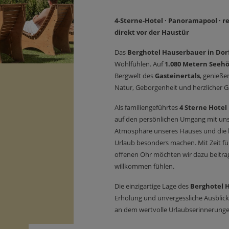
4-Sterne-Hotel · Panoramapool · 
direkt vor der Haustür
Das
Berghotel Hauserbauer in Dor
Wohlfühlen. Auf
1.080 Metern Seeh
Bergwelt des
Gasteinertals
, genieße
Natur, Geborgenheit und herzlicher G
Als familiengeführtes
4 Sterne Hotel
auf den persönlichen Umgang mit unse
Atmosphäre unseres Hauses und die k
Urlaub besonders machen. Mit Zeit f
offenen Ohr möchten wir dazu beitra
willkommen fühlen.
Die einzigartige Lage des
Berghotel 
Erholung und unvergessliche Ausblicke
an dem wertvolle Urlaubserinnerunge