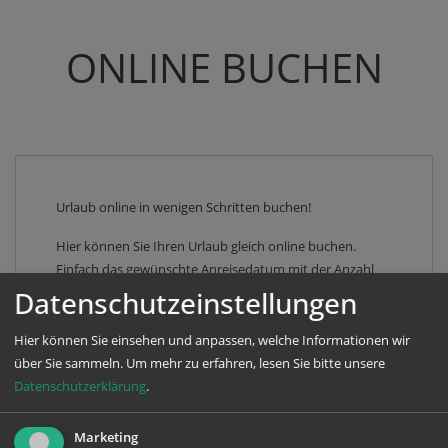
ONLINE BUCHEN
Urlaub online in wenigen Schritten buchen!
Hier können Sie Ihren Urlaub gleich online buchen.
Einfach das gewünschte Anreisedatum mit der Anzahl
der Nächte angeben, Zimmerkategorie auswählen und
Datenschutzeinstellungen
schon erhalten Sie die zu dieser Zeit aktuelle
Verfügbarkeit und können diese auch gleich buchen.
Hier können Sie einsehen und anpassen, welche Informationen wir
über Sie sammeln.
Um mehr zu erfahren, lesen Sie bitte unsere
Datenschutzerklärung
.
Marketing