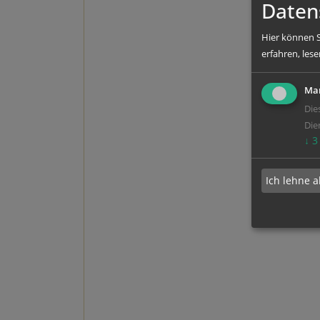
Daten
Hier können S
erfahren, lese
Mar
Die
Die
↓
3
Ich lehne a