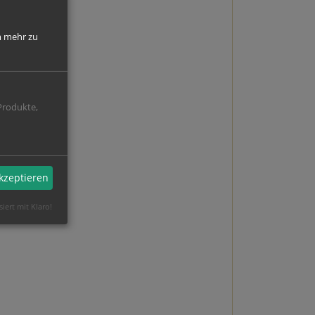
 mehr zu
Produkte,
akzeptieren
siert mit Klaro!