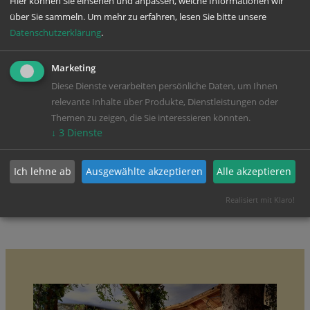
Hier können Sie einsehen und anpassen, welche Informationen wir
über Sie sammeln.
Um mehr zu erfahren, lesen Sie bitte unsere
Datenschutzerklärung
.
Marketing
Diese Dienste verarbeiten persönliche Daten, um Ihnen
relevante Inhalte über Produkte, Dienstleistungen oder
Themen zu zeigen, die Sie interessieren könnten.
↓
3
Dienste
Ich lehne ab
Ausgewählte akzeptieren
Alle akzeptieren
Realisiert mit Klaro!