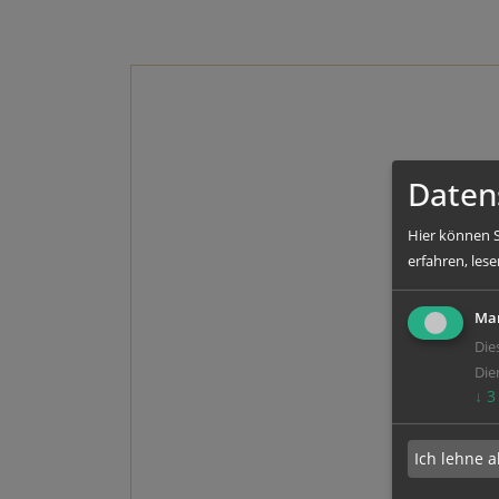
Daten
Hier können S
erfahren, lese
Mar
Die
Die
↓
3
Ich lehne a