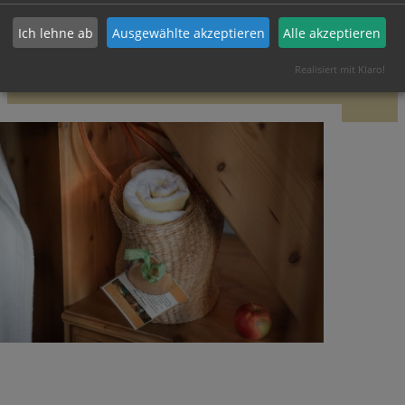
Direktbuchung und einem Mindestaufenthalt von 3 Nächten
für 2 Personen. Die von Ihnen empfohlenen Gäste erhalten von
Ich lehne ab
Ausgewählte akzeptieren
Alle akzeptieren
uns ein kleines Freundschaftsgeschenk bei ihrer Ankunft.
Realisiert mit Klaro!