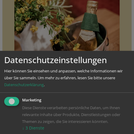
Datenschutzeinstellungen
Hier können Sie einsehen und anpassen, welche Informationen wir
über Sie sammeln.
Um mehr zu erfahren, lesen Sie bitte unsere
Datenschutzerklärung
.
Wir bedanken uns, mit einem Gutschein (im Wert von 5% der
Marketing
Hotelrechnung - Übernachtung mit Halbpension- Ihrer
Diese Dienste verarbeiten persönliche Daten, um Ihnen
Freunde) den wir bei Ihrem nächsten Hauserbauer-Aufenthalt
relevante Inhalte über Produkte, Dienstleistungen oder
gutschreiben.
Themen zu zeigen, die Sie interessieren könnten.
Gültig ist die Weiterempfehlung nur für neue Gäste bei
↓
3
Dienste