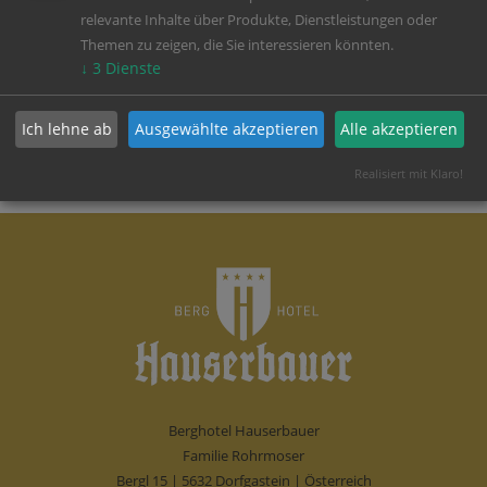
relevante Inhalte über Produkte, Dienstleistungen oder
Themen zu zeigen, die Sie interessieren könnten.
↓
3
Dienste
Ich lehne ab
Ausgewählte akzeptieren
Alle akzeptieren
Realisiert mit Klaro!
Berghotel Hauserbauer
Familie Rohrmoser
Bergl 15 | 5632 Dorfgastein | Österreich