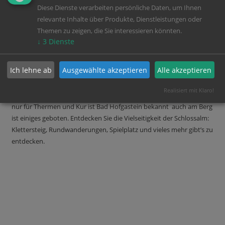
Diese Dienste verarbeiten persönliche Daten, um Ihnen
relevante Inhalte über Produkte, Dienstleistungen oder
Themen zu zeigen, die Sie interessieren könnten.
↓
3
Dienste
SCHLOSSALM IN BAD HOFGASTEIN:
ENTDECKE DICH IN FELS UND STEIN
Ich lehne ab
Ausgewählte akzeptieren
Alle akzeptieren
Realisiert mit Klaro!
Nach 15 minütiger Autofahrt erreichen Sie Bad Hofgastein. Nicht
nur für Thermen und Kur ist Bad Hofgastein bekannt auch am Berg
ist einiges geboten. Entdecken Sie die Vielseitigkeit der Schlossalm:
Klettersteig, Rundwanderungen, Spielplatz und vieles mehr gibt’s zu
entdecken.